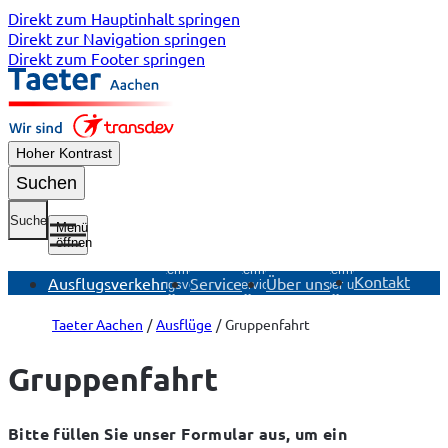
Direkt zum Hauptinhalt springen
Direkt zur Navigation springen
Direkt zum Footer springen
Hoher Kontrast
Suchen
Suche
Menü
öffnen
Untermenü
Untermenü
Untermenü
Kontakt
Ausflugsverkehr
Service
Über uns
Ausflugsverkehr
Service
Über uns
öffnen
öffnen
öffnen
Taeter Aachen
Ausflüge
Gruppenfahrt
Gruppenfahrt
Bitte füllen Sie unser Formular aus, um ein 