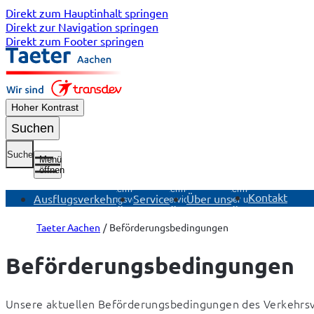
Direkt zum Hauptinhalt springen
Direkt zur Navigation springen
Direkt zum Footer springen
Hoher Kontrast
Suchen
Suche
Menü
öffnen
Untermenü
Untermenü
Untermenü
Kontakt
Ausflugsverkehr
Service
Über uns
Ausflugsverkehr
Service
Über uns
öffnen
öffnen
öffnen
Taeter Aachen
Beförderungsbedingungen
Beförderungs­bedingungen
Unsere aktuellen Beförderungsbedingungen des Verkehrsve